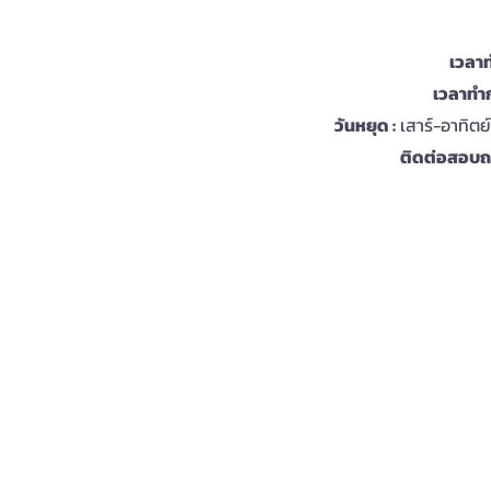
เวลาท
เวลาทำก
วันหยุด :
เสาร์-อาทิตย
ติดต่อสอบถา