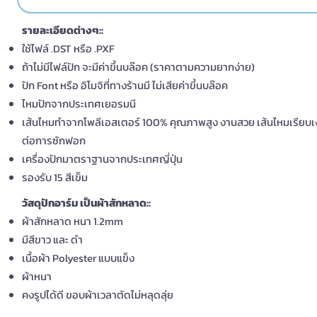
รายละเอียดต่างๆ::
ใช้ไฟล์ .DST หรือ .PXF
ถ้าไม่มีไฟล์ปัก จะมีค่าขึ้นบล๊อค (ราคาตามความยากง่าย)
ปัก Font หรือ อิโมจิที่ทางร้านมี ไม่เสียค่าขึ้นบล๊อค
ไหมปักจากประเทศเยอรมนี
เส้นไหมทำจากโพลีเอสเตอร์ 100% คุณภาพสูง งานสวย เส้นไหมเรียบเ
ต่อการซักฟอก
เครื่องปักมาตราฐานจากประเทศญี่ปุ่น
รองรับ 15 สีเข็ม
วัสดุปักอาร์ม เป็นผ้าสักหลาด::
ผ้าสักหลาด หนา 1.2mm
มีสีขาว และ ดำ
เนื้อผ้า Polyester แบบแข็ง
ผ้าหนา
คงรูปได้ดี ขอบผ้าเวลาตัดไม่หลุดลุ่ย