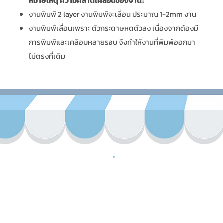
หมายเหตุ ความคลาดเคลื่อนของงาน::
งานพิมพ์ 2 layer งานพิมพ์จะเลื่อน ประมาณ 1-2mm งาน
งานพิมพ์เลื่อนเพราะ ตัวกระดาษหดตัวลง เนื่องจากต้องมี
การพิมพ์และเคลือบหลายรอบ จึงทำให้งานที่พิมพ์ออกมา
ไม่ตรงที่เดิม
Card 
หน