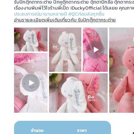
รับปักตุ๊กตากระต่าย ปักหูตุ๊กตากระต่าย ตุ๊กตาปักชื่อ ตุ๊กตาก
เรื่องงานพิมพ์ไว้ใจร้านพี่เป็ด iDuckyOfficial ได้เลยย คุณ
ประสบการณ์มานานหลายปี #QCก่อนส่งทุกชิ้น
อ่านรายละเอียดเพิ่มเติมเกี่ยวกับ รั
บปักตุ๊กตากระต่าย
จำนวน
ราคา