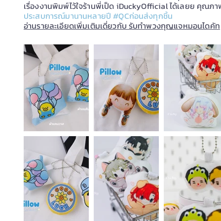
เรื่องงานพิมพ์ไว้ใจร้านพี่เป็ด iDuckyOfficial ได้เลยย คุณ
ประสบการณ์มานานหลายปี #QCก่อนส่งทุกชิ้น
อ่านรายละเอียดเพิ่มเติมเดี่ยวกับ รับทำพวงกุญแจหมอนไดคัท