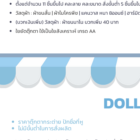
ตั้งแต่จำน
วน 11 ชิ้นขึ้นไป คละลาย คละขนาด สั่งขั้นต่ำ 5 ชิ้นขึ้นไ
วัสดุผ้า : ผ้าขนสั้น | ผ้าไมโครพีช
| แคนวาส หนา 8ออนซ์ | ฮาร์มิ
(บวกเงินเพิ่ม) วัสดุผ้า : ผ้าขนนาโน บวกเพิ่ม 40 บาท
ใยยัดตุ๊กตา ใช้เป็นใยสังเคราะห์ เกรด AA
DOLL
ราคาตุ๊กตากระต่าย ปักชื่อที่หู
ไม่มีขั้นต่ำในการสั่งผลิต