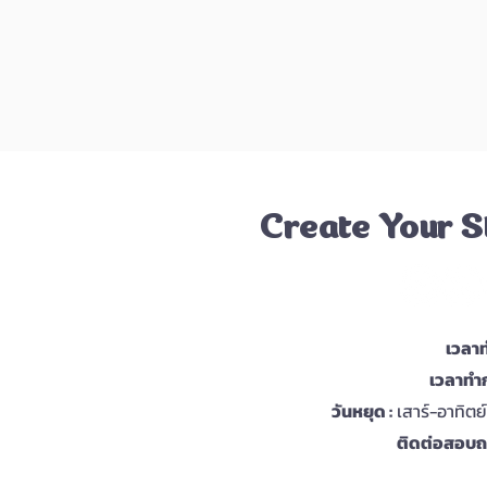
Create Your S
เวลาท
เวลาทำก
วันหยุด :
เสาร์-อาทิตย
ติดต่อสอบถา