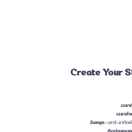
Create Your S
เวลาท
เวลาทำก
วันหยุด :
เสาร์-อาทิตย
ติดต่อสอบถา