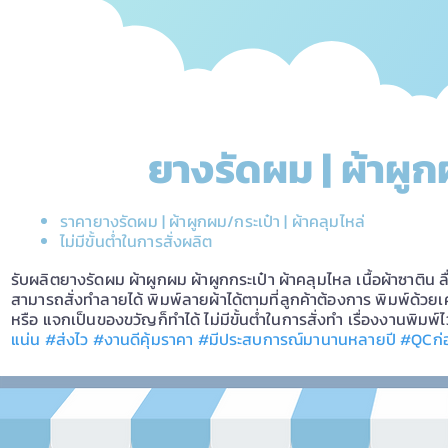
ยางรัดผม | ผ้าผูก
ราคายางรัดผม | ผ้าผูกผม/กระเป๋า | ผ้าคลุมไหล่
ไม่มีขั้นต่ำในการสั่งผลิต
รับผลิตยางรัดผม ผ้าผูกผม ผ้าผูกกระเป๋า ผ้าคลุมไหล เนื้อผ้าซาติน ลื
สามารถสั่งทำลายได้ พิมพ์ลายผ้าได้ตามที่ลูกค้าต้องการ พิมพ์ด้วยเ
หรือ แจกเป็นของขวัญก็ทำได้ ไม่มีขั้นต่ำในการสั่งทำ เรื่องงานพิม
แน่น #ส่งไว #งานดีคุ้มราคา #มีประสบการณ์มานานหลายปี #QCก่อน