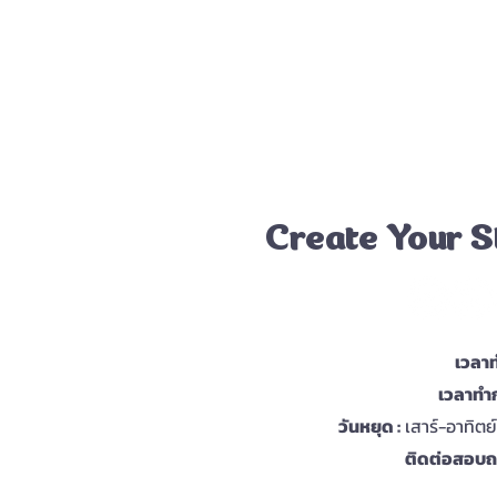
Create Your S
เวลาท
เวลาทำก
วันหยุด :
เสาร์-อาทิตย
ติดต่อสอบถา