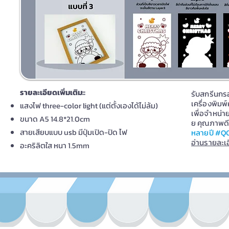
รายละเอียดเพิ่มเติม::
รับสกรีนกร
เครื่องพิมพ
แสงไฟ three-color light (แต่ตั้งเองได้ไม่ล้ม)
เพื่อจำหน่า
ขนาด A5 14.8*21.0cm
ย คุณภาพด
สายเสียบแบบ usb มีปุ่มเปิด-ปิด ไฟ
หลายปี #QCก
อ่านรายละเอ
อะคริลิตใส หนา 1.5mm